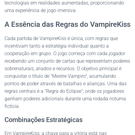
tecnologias em realidades aumentadas, proporcionando
uma experiência de jogo imersiva.
A Essência das Regras do VampireKiss
Cada partida de VampireKiss é única, com regras que
incentivam tanto a estratégia individual quanto a
cooperação em grupo. O jogo começa com cada jogador
recebendo um conjunto de cartas que representam poderes
sobrenaturais, aliados e recursos. O objetivo principal é
conquistar o título de "Mestre Vampiro", acumulando
pontos de poder através de batalhas e alianças. Uma das
regras centrais é a "Regra do Eclipse", onde os jogadores
ganham poderes adicionais durante uma rodada noturna
fictícia.
Combinações Estratégicas
Em VampireKiss, a chave para a vitória está nas