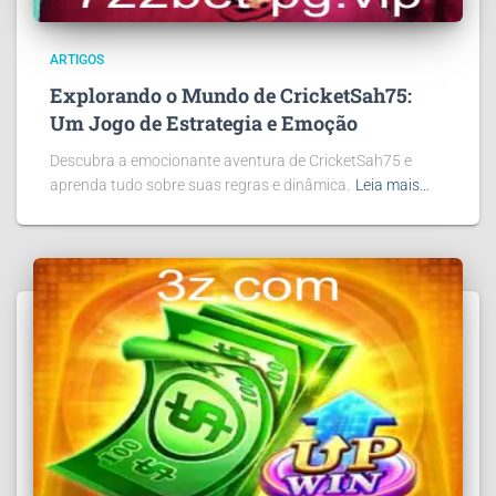
ARTIGOS
Explorando o Mundo de CricketSah75:
Um Jogo de Estrategia e Emoção
Descubra a emocionante aventura de CricketSah75 e
aprenda tudo sobre suas regras e dinâmica.
Leia mais…