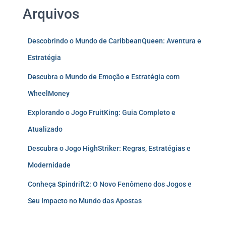
Arquivos
Descobrindo o Mundo de CaribbeanQueen: Aventura e
Estratégia
Descubra o Mundo de Emoção e Estratégia com
WheelMoney
Explorando o Jogo FruitKing: Guia Completo e
Atualizado
Descubra o Jogo HighStriker: Regras, Estratégias e
Modernidade
Conheça Spindrift2: O Novo Fenômeno dos Jogos e
Seu Impacto no Mundo das Apostas