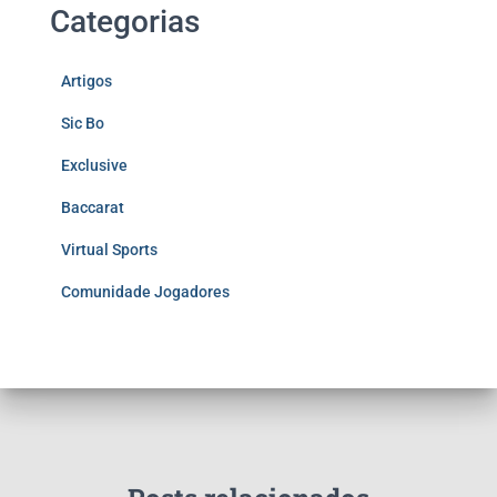
Categorias
Artigos
Sic Bo
Exclusive
Baccarat
Virtual Sports
Comunidade Jogadores