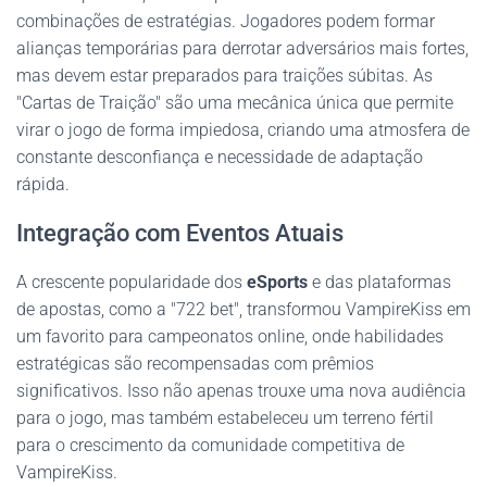
combinações de estratégias. Jogadores podem formar
alianças temporárias para derrotar adversários mais fortes,
mas devem estar preparados para traições súbitas. As
"Cartas de Traição" são uma mecânica única que permite
virar o jogo de forma impiedosa, criando uma atmosfera de
constante desconfiança e necessidade de adaptação
rápida.
Integração com Eventos Atuais
A crescente popularidade dos
eSports
e das plataformas
de apostas, como a "722 bet", transformou VampireKiss em
um favorito para campeonatos online, onde habilidades
estratégicas são recompensadas com prêmios
significativos. Isso não apenas trouxe uma nova audiência
para o jogo, mas também estabeleceu um terreno fértil
para o crescimento da comunidade competitiva de
VampireKiss.