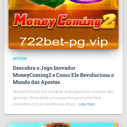
ARTIGOS
Descubra o Jogo Inovador
MoneyComing2 e Como Ele Revoluciona o
Mundo das Apostas
MoneyComing2 é a novidade empolgante no universo das
apostas, oferecendo uma experiência envolvente e
inovadora com as tendências atuais.
Leia mais…