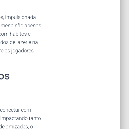
s, impulsionada
enômeno não apenas
com hábitos e
os de lazer e na
re os jogadores
os
e conectar com
, impactando tanto
de amizades, o