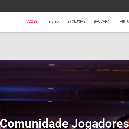
722 BET
SIC BO
EXCLUSIVE
BACCARAT
VIRT
Comunidade Jogadore