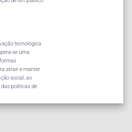
enção de um público
vação tecnológica
espera-se uma
taformas
a atrair e manter
ção social, ao
as políticas de