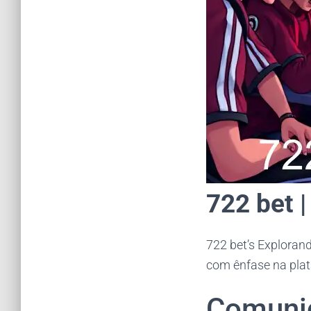
722 bet 
722 bet’s Exploran
com ênfase na plat
Comuni