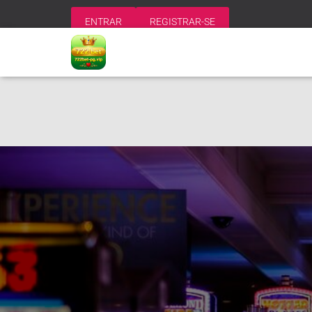
ENTRAR
REGISTRAR-SE