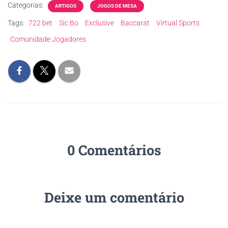
Categorias:
ARTIGOS
JOGOS DE MESA
Tags:
722 bet
Sic Bo
Exclusive
Baccarat
Virtual Sports
Comunidade Jogadores
0 Comentários
Deixe um comentário