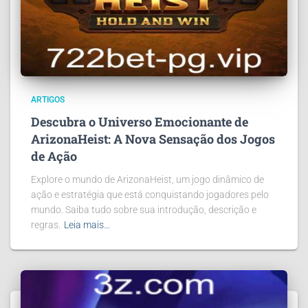
ARTIGOS
Descubra o Universo Emocionante de
ArizonaHeist: A Nova Sensação dos Jogos
de Ação
Explore o mundo de ArizonaHeist, um jogo dinâmico de
ação e estratégia que está conquistando jogadores pelo
mundo. Saiba tudo sobre sua introdução, descrição e
regras.
Leia mais…