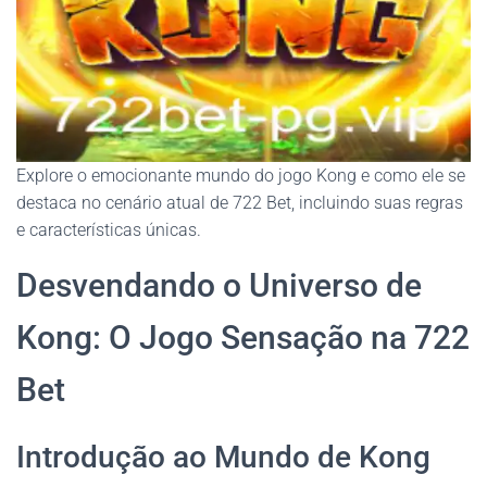
Explore o emocionante mundo do jogo Kong e como ele se
destaca no cenário atual de 722 Bet, incluindo suas regras
e características únicas.
Desvendando o Universo de
Kong: O Jogo Sensação na 722
Bet
Introdução ao Mundo de Kong