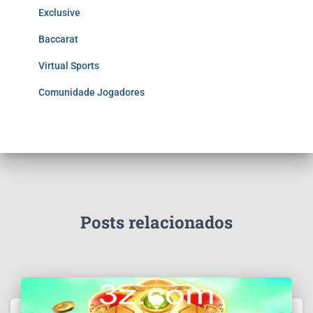
Exclusive
Baccarat
Virtual Sports
Comunidade Jogadores
Posts relacionados