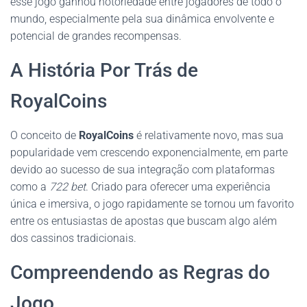
esse jogo ganhou notoriedade entre jogadores de todo o
mundo, especialmente pela sua dinâmica envolvente e
potencial de grandes recompensas.
A História Por Trás de
RoyalCoins
O conceito de
RoyalCoins
é relativamente novo, mas sua
popularidade vem crescendo exponencialmente, em parte
devido ao sucesso de sua integração com plataformas
como a
722 bet
. Criado para oferecer uma experiência
única e imersiva, o jogo rapidamente se tornou um favorito
entre os entusiastas de apostas que buscam algo além
dos cassinos tradicionais.
Compreendendo as Regras do
Jogo