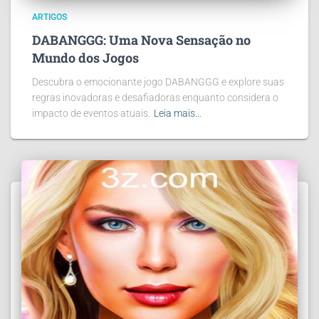
ARTIGOS
DABANGGG: Uma Nova Sensação no
Mundo dos Jogos
Descubra o emocionante jogo DABANGGG e explore suas
regras inovadoras e desafiadoras enquanto considera o
impacto de eventos atuais.
Leia mais…