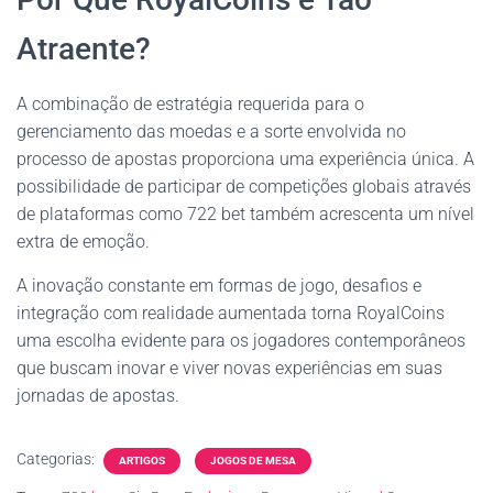
Atraente?
A combinação de estratégia requerida para o
gerenciamento das moedas e a sorte envolvida no
processo de apostas proporciona uma experiência única. A
possibilidade de participar de competições globais através
de plataformas como 722 bet também acrescenta um nível
extra de emoção.
A inovação constante em formas de jogo, desafios e
integração com realidade aumentada torna RoyalCoins
uma escolha evidente para os jogadores contemporâneos
que buscam inovar e viver novas experiências em suas
jornadas de apostas.
Categorias:
ARTIGOS
JOGOS DE MESA