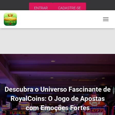
ENTRAR
CADASTRE-SE
A
L
T
E
R
N
A
R
N
A
V
E
G
A
Descubra o Universo Fascinante de
Ç
Ã
RoyalCoins: O Jogo de Apostas
O
com Emoções Fortes