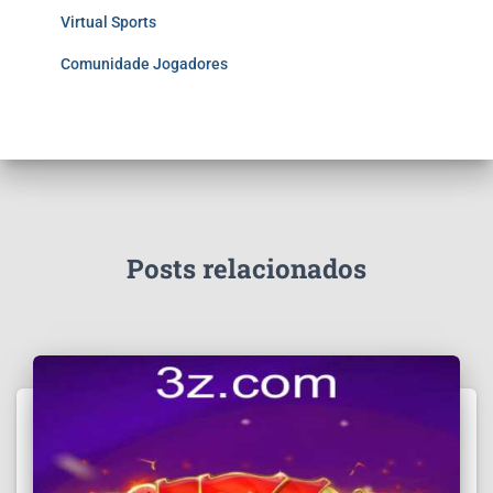
Virtual Sports
Comunidade Jogadores
Posts relacionados