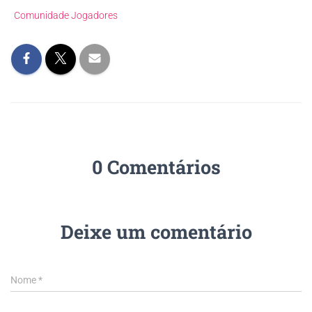
Comunidade Jogadores
0 Comentários
Deixe um comentário
Nome
*