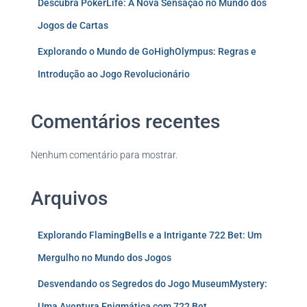
Descubra PokerLife: A Nova Sensação no Mundo dos
Jogos de Cartas
Explorando o Mundo de GoHighOlympus: Regras e
Introdução ao Jogo Revolucionário
Comentários recentes
Nenhum comentário para mostrar.
Arquivos
Explorando FlamingBells e a Intrigante 722 Bet: Um
Mergulho no Mundo dos Jogos
Desvendando os Segredos do Jogo MuseumMystery:
Uma Aventura Enigmática com 722 Bet