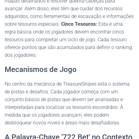
mapas detalhados e resolver quebra-cabeças para
avançar. Além disso, eles têm que cuidar dos recursos
adquiridos, como ferramentas de escavação e informações
sobre tesouros especiais.
Cinco Tesouros:
Esta é uma
regra básica onde os jogadores devem encontrar cinco
tesouros para completar um ciclo de jogo. Cada tesouro
oferece pontos que são acumulados para definir o ranking
dos jogadores.
Mecanismos de Jogo
No centro da mecânica de TreasureSnipes está o sistema
de pistas e desafios. Cada jogador começa com um
conjunto básico de pistas que devem ser analisadas e
interpretadas para localizar os tesouros escondidos. À
medida que os jogadores avançam, eles podem
desbloquear novos níveis e áreas mais desafiadoras.
A Palavra-Chave '722 Bet' no Contexto