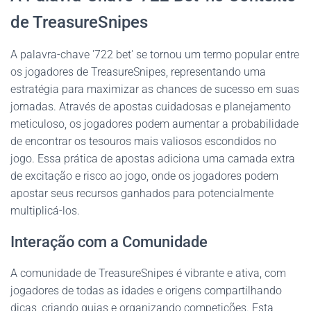
de TreasureSnipes
A palavra-chave '722 bet' se tornou um termo popular entre
os jogadores de TreasureSnipes, representando uma
estratégia para maximizar as chances de sucesso em suas
jornadas. Através de apostas cuidadosas e planejamento
meticuloso, os jogadores podem aumentar a probabilidade
de encontrar os tesouros mais valiosos escondidos no
jogo. Essa prática de apostas adiciona uma camada extra
de excitação e risco ao jogo, onde os jogadores podem
apostar seus recursos ganhados para potencialmente
multiplicá-los.
Interação com a Comunidade
A comunidade de TreasureSnipes é vibrante e ativa, com
jogadores de todas as idades e origens compartilhando
dicas, criando guias e organizando competições. Esta