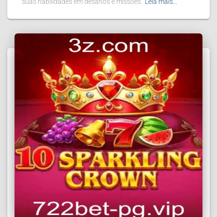
suas habilidades em desafios e missões.
Leia mais…