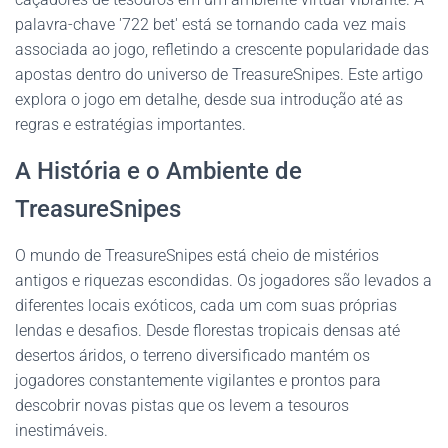
palavra-chave '722 bet' está se tornando cada vez mais
associada ao jogo, refletindo a crescente popularidade das
apostas dentro do universo de TreasureSnipes. Este artigo
explora o jogo em detalhe, desde sua introdução até as
regras e estratégias importantes.
A História e o Ambiente de
TreasureSnipes
O mundo de TreasureSnipes está cheio de mistérios
antigos e riquezas escondidas. Os jogadores são levados a
diferentes locais exóticos, cada um com suas próprias
lendas e desafios. Desde florestas tropicais densas até
desertos áridos, o terreno diversificado mantém os
jogadores constantemente vigilantes e prontos para
descobrir novas pistas que os levem a tesouros
inestimáveis.