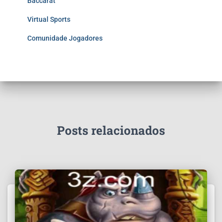
Baccarat
Virtual Sports
Comunidade Jogadores
Posts relacionados