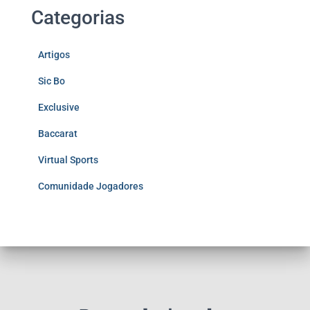
Categorias
Artigos
Sic Bo
Exclusive
Baccarat
Virtual Sports
Comunidade Jogadores