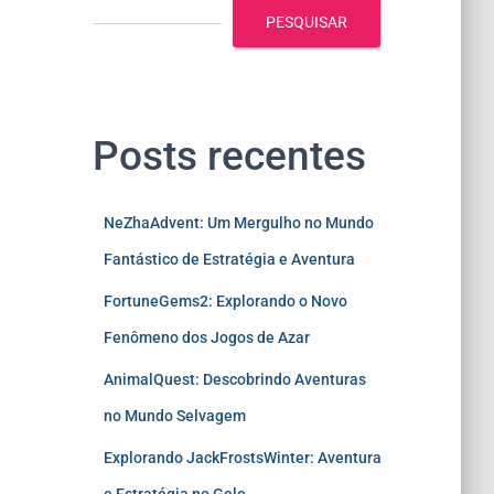
PESQUISAR
Posts recentes
NeZhaAdvent: Um Mergulho no Mundo
Fantástico de Estratégia e Aventura
FortuneGems2: Explorando o Novo
Fenômeno dos Jogos de Azar
AnimalQuest: Descobrindo Aventuras
no Mundo Selvagem
Explorando JackFrostsWinter: Aventura