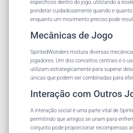
específicos dentro do jogo, utilizando a es
ponderar cuidadosamente quando e quanto ap
enquanto um movimento preciso pode result
Mecânicas de Jogo
SpiritedWonders mistura diversas mecânicas
jogadores. Um dos conceitos centrais é o uso
utilizam estrategicamente para superar desa
únicas que podem ser combinadas para efei
Interação com Outros J
A interação social é uma parte vital de Spi
permitindo que amigos se unam para enfrent
conjunto pode proporcionar recompensas ai