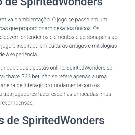
 de SpiritedWonders
rrativa e ambientação. O jogo se passa em um
ticas que proporcionam desafios únicos. Os
e devem entender os elementos e personagens ao
o jogo é inspirada em culturas antigas e mitologias
e à experiência.
laridade das apostas online, SpiritedWonders se
ra-chave '722 bet' não se refere apenas a uma
aneira de interagir profundamente com os
 aos jogadores fazer escolhas arriscadas, mas
s recompensas.
s de SpiritedWonders