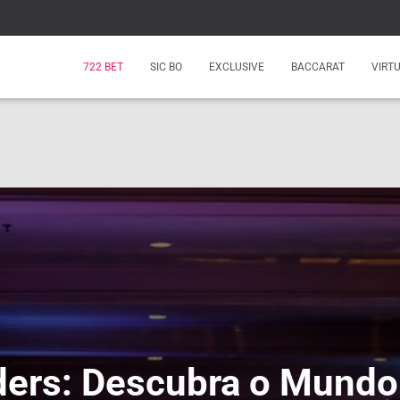
722 BET
SIC BO
EXCLUSIVE
BACCARAT
VIRT
ers: Descubra o Mundo