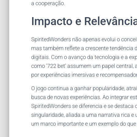
a cooperação.
Impacto e Relevância
SpiritedWonders não apenas evolui o conceito
mas também reflete a crescente tendência 
digitais. Com o avanço da tecnologia e a e
como '722 bet' assumem um papel central,
por experiências imersivas e recompensado
O jogo continua a ganhar popularidade, atr
busca de novas experiências. Ao integrar es
SpiritedWonders se diferencia e se destaca
singularidade, aliada a uma narrativa rica 
um marco importante e um exemplo do que e