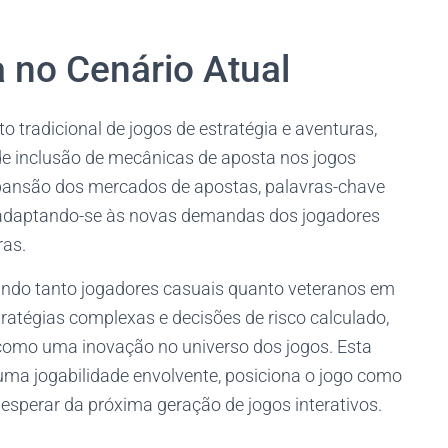
 no Cenário Atual
 tradicional de jogos de estratégia e aventuras,
de inclusão de mecânicas de aposta nos jogos
xpansão dos mercados de apostas, palavras-chave
 adaptando-se às novas demandas dos jogadores
ras.
aindo tanto jogadores casuais quanto veteranos em
tratégias complexas e decisões de risco calculado,
 como uma inovação no universo dos jogos. Esta
e uma jogabilidade envolvente, posiciona o jogo como
sperar da próxima geração de jogos interativos.