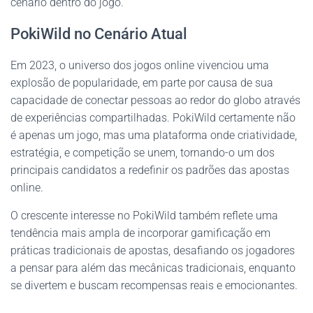
cenário dentro do jogo.
PokiWild no Cenário Atual
Em 2023, o universo dos jogos online vivenciou uma
explosão de popularidade, em parte por causa de sua
capacidade de conectar pessoas ao redor do globo através
de experiências compartilhadas. PokiWild certamente não
é apenas um jogo, mas uma plataforma onde criatividade,
estratégia, e competição se unem, tornando-o um dos
principais candidatos a redefinir os padrões das apostas
online.
O crescente interesse no PokiWild também reflete uma
tendência mais ampla de incorporar gamificação em
práticas tradicionais de apostas, desafiando os jogadores
a pensar para além das mecânicas tradicionais, enquanto
se divertem e buscam recompensas reais e emocionantes.