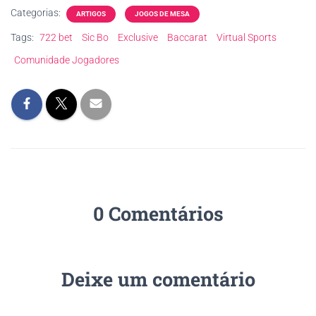
Categorias:
ARTIGOS
JOGOS DE MESA
Tags:
722 bet
Sic Bo
Exclusive
Baccarat
Virtual Sports
Comunidade Jogadores
0 Comentários
Deixe um comentário