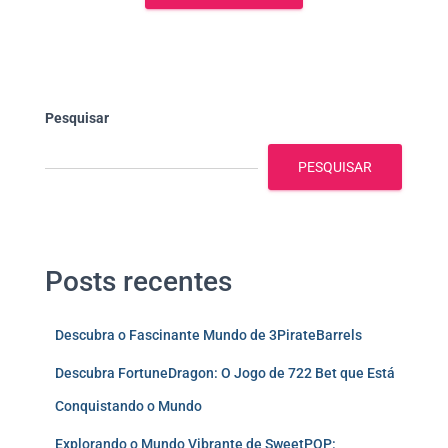
Pesquisar
PESQUISAR
Posts recentes
Descubra o Fascinante Mundo de 3PirateBarrels
Descubra FortuneDragon: O Jogo de 722 Bet que Está
Conquistando o Mundo
Explorando o Mundo Vibrante de SweetPOP: