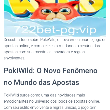
Descubra tudo sobre PokiWild, o novo emocionante jogo de
apostas online, e como ele está mudando o cenário das
apostas com sua mecânica inovadora e regras
envolventes.
PokiWild: O Novo Fenômeno
no Mundo das Apostas
PokiWild surge como uma das novidades mais
emocionantes no universo dos jogos de apostas online.
Com seu estilo envolvente e regras únicas, o jogo tem