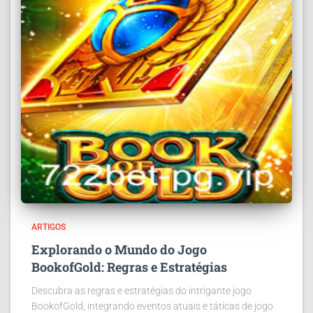
ARTIGOS
Explorando o Mundo do Jogo
BookofGold: Regras e Estratégias
Descubra as regras e estratégias do intrigante jogo
BookofGold, integrando eventos atuais e táticas de jogo