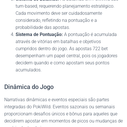
turn-based, requerendo planejamento estratégico.
Cada movimento deve ser cuidadosamente
considerado, refletindo na pontuação e a
probabilidade das apostas.
Sistema de Pontuação:
A pontuação é acumulada
através de vitórias em batalhas e objetivos
cumpridos dentro do jogo. As apostas 722 bet
desempenham um papel central, pois os jogadores
decidem quando e como apostam seus pontos
acumulados.
Dinâmica do Jogo
Narrativas dinâmicas e eventos especiais são partes
integradas do PokiWild. Eventos sazonais ou semanais
proporcionam desafios únicos e bônus para aqueles que
decidirem apostar em momentos de picos ou mudanças de