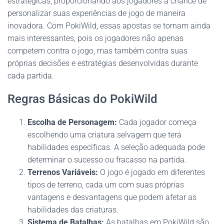
estratégicas, proporcionando aos jogadores a chance de
personalizar suas experiências de jogo de maneira
inovadora. Com PokiWild, essas apostas se tornam ainda
mais interessantes, pois os jogadores não apenas
competem contra o jogo, mas também contra suas
próprias decisões e estratégias desenvolvidas durante
cada partida.
Regras Básicas do PokiWild
Escolha de Personagem:
Cada jogador começa
escolhendo uma criatura selvagem que terá
habilidades específicas. A seleção adequada pode
determinar o sucesso ou fracasso na partida.
Terrenos Variáveis:
O jogo é jogado em diferentes
tipos de terreno, cada um com suas próprias
vantagens e desvantagens que podem afetar as
habilidades das criaturas.
Sistema de Batalhas:
As batalhas em PokiWild são