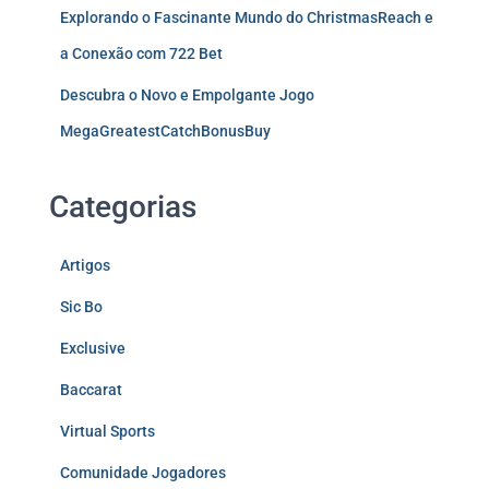
Explorando o Fascinante Mundo do ChristmasReach e
a Conexão com 722 Bet
Descubra o Novo e Empolgante Jogo
MegaGreatestCatchBonusBuy
Categorias
Artigos
Sic Bo
Exclusive
Baccarat
Virtual Sports
Comunidade Jogadores