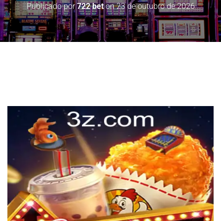
Publicado por
722 bet
on
23 de outubro de 2026