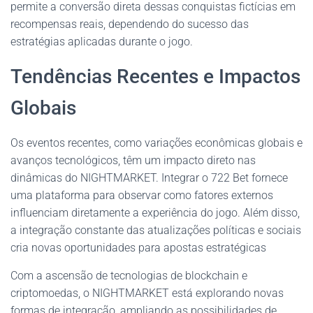
permite a conversão direta dessas conquistas fictícias em
recompensas reais, dependendo do sucesso das
estratégias aplicadas durante o jogo.
Tendências Recentes e Impactos
Globais
Os eventos recentes, como variações econômicas globais e
avanços tecnológicos, têm um impacto direto nas
dinâmicas do NIGHTMARKET. Integrar o 722 Bet fornece
uma plataforma para observar como fatores externos
influenciam diretamente a experiência do jogo. Além disso,
a integração constante das atualizações políticas e sociais
cria novas oportunidades para apostas estratégicas
Com a ascensão de tecnologias de blockchain e
criptomoedas, o NIGHTMARKET está explorando novas
formas de integração, ampliando as possibilidades de