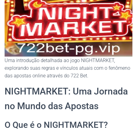
Uma introdução detalhada ao jogo NIGHTMARKET,
explorando suas regras e vínculos atuais com o fenômeno
das apostas online através do 722 Bet.
NIGHTMARKET: Uma Jornada
no Mundo das Apostas
O Que é o NIGHTMARKET?