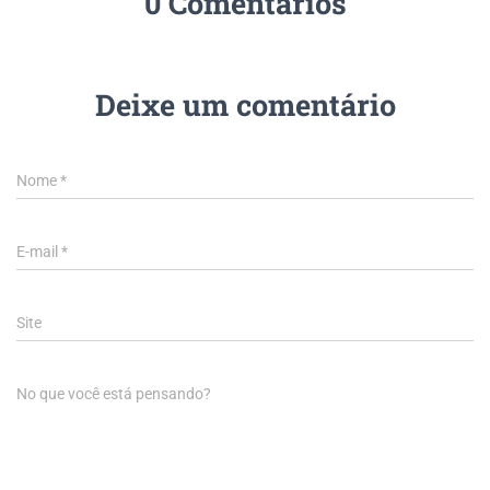
0 Comentários
Deixe um comentário
Nome
*
E-mail
*
Site
No que você está pensando?