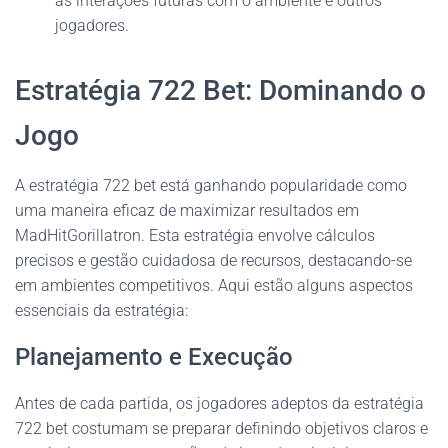
as interações futuras com o ambiente e outros
jogadores.
Estratégia 722 Bet: Dominando o
Jogo
A estratégia 722 bet está ganhando popularidade como
uma maneira eficaz de maximizar resultados em
MadHitGorillatron. Esta estratégia envolve cálculos
precisos e gestão cuidadosa de recursos, destacando-se
em ambientes competitivos. Aqui estão alguns aspectos
essenciais da estratégia:
Planejamento e Execução
Antes de cada partida, os jogadores adeptos da estratégia
722 bet costumam se preparar definindo objetivos claros e