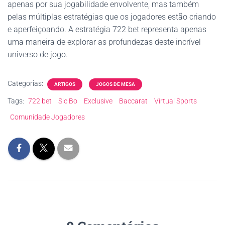
apenas por sua jogabilidade envolvente, mas também
pelas múltiplas estratégias que os jogadores estão criando
e aperfeiçoando. A estratégia 722 bet representa apenas
uma maneira de explorar as profundezas deste incrível
universo de jogo.
Categorias:
ARTIGOS
JOGOS DE MESA
Tags:
722 bet
Sic Bo
Exclusive
Baccarat
Virtual Sports
Comunidade Jogadores