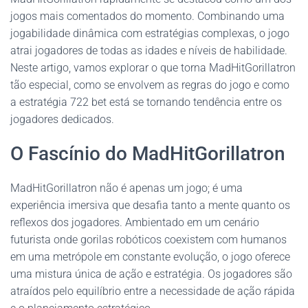
jogos mais comentados do momento. Combinando uma
jogabilidade dinâmica com estratégias complexas, o jogo
atrai jogadores de todas as idades e níveis de habilidade.
Neste artigo, vamos explorar o que torna MadHitGorillatron
tão especial, como se envolvem as regras do jogo e como
a estratégia 722 bet está se tornando tendência entre os
jogadores dedicados.
O Fascínio do MadHitGorillatron
MadHitGorillatron não é apenas um jogo; é uma
experiência imersiva que desafia tanto a mente quanto os
reflexos dos jogadores. Ambientado em um cenário
futurista onde gorilas robóticos coexistem com humanos
em uma metrópole em constante evolução, o jogo oferece
uma mistura única de ação e estratégia. Os jogadores são
atraídos pelo equilíbrio entre a necessidade de ação rápida