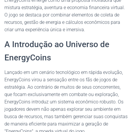
EnergyCoins emerge como uma proposta inovadora que
mistura estratégia, aventura e economia financeira virtual.
O jogo se destaca por combinar elementos de coleta de
recursos, gestão de energia e cálculos econômicos para
criar uma experiência única e imersiva.
A Introdução ao Universo de
EnergyCoins
Lançado em um cenário tecnológico em rápida evolução,
EnergyCoins virou a sensação entre os fãs de jogos de
estratégia. Ao contrário de muitos de seus concorrentes,
que focam exclusivamente em combate ou exploração,
EnergyCoins introduz um sistema econômico robusto. Os
jogadores devem não apenas explorar seu ambiente em
busca de recursos, mas também gerenciar suas conquistas
de maneira eficiente para maximizar a geração de
"EnergyCoins", a moeda virtual do jogo.