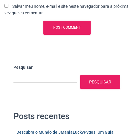
Salvar meu nome, e-mail e site neste navegador para a próxima
vez que eu comentar.
Pesquisar
PESQUISAR
Posts recentes
Descubra o Mundo de JManiaLuckyPyggs: Um Guia