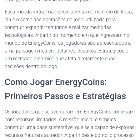
Essa moeda virtual não serve apenas como meio de troca;
ela é o cerne das operacões do jogo, utilizada para
construir, expandir territórios e realizar melhorias
tecnológicas. A partir do momento em que ingressam no
mundo de EnergyCoins, os jogadores são apresentados a
uma paisagem rica em detalhes, desafios estratégicos e
um mercado dinâmico que afeta diretamente suas
decisões dentro do jogo.
Como Jogar EnergyCoins:
Primeiros Passos e Estratégias
Os jogadores que se aventuram em EnergyCoins começam
com recursos limitados. A missão inicial é simples:
construir uma base sustentável que seja capaz de explorar
recursos naturais ao redor. A partir deste ponto, o processo